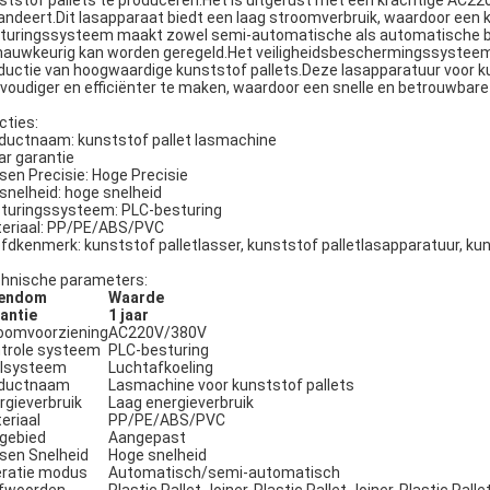
ststof pallets te produceren.Het is uitgerust met een krachtige AC22
andeert.Dit lasapparaat biedt een laag stroomverbruik, waardoor een
turingssysteem maakt zowel semi-automatische als automatische bed
nauwkeurig kan worden geregeld.Het veiligheidsbeschermingssysteem v
ductie van hoogwaardige kunststof pallets.Deze lasapparatuur voor k
voudiger en efficiënter te maken, waardoor een snelle en betrouwbare 
cties:
ductnaam: kunststof pallet lasmachine
aar garantie
sen Precisie: Hoge Precisie
snelheid: hoge snelheid
turingssysteem: PLC-besturing
eriaal: PP/PE/ABS/PVC
fdkenmerk: kunststof palletlasser, kunststof palletlasapparatuur, ku
hnische parameters:
gendom
Waarde
antie
1 jaar
oomvoorziening
AC220V/380V
trole systeem
PLC-besturing
lsysteem
Luchtafkoeling
ductnaam
Lasmachine voor kunststof pallets
rgieverbruik
Laag energieverbruik
eriaal
PP/PE/ABS/PVC
gebied
Aangepast
sen Snelheid
Hoge snelheid
ratie modus
Automatisch/semi-automatisch