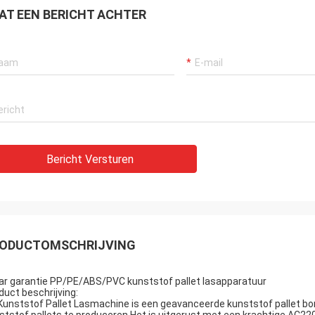
wens u een voorspoedig b
AT EEN BERICHT ACHTER
Bericht Versturen
ODUCTOMSCHRIJVING
aar garantie PP/PE/ABS/PVC kunststof pallet lasapparatuur
duct beschrijving:
Kunststof Pallet Lasmachine is een geavanceerde kunststof pallet bon