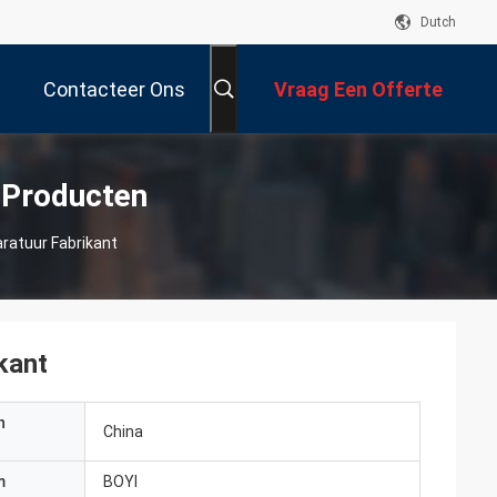
Dutch
Contacteer Ons
Vraag Een Offerte
Aan
 Producten
aratuur Fabrikant
kant
n
China
m
BOYI