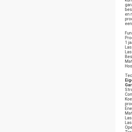
kun
gar
bes
en 
pro
een
Fun
Pro
1 j
Las
Las
Bes
Mat
Hoo
Tec
Ei
Gar
Str
Con
Koe
pro
Ene
Mat
Las
Las
Ope