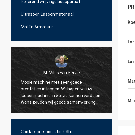
Roterend wrijvingslasapparaat
PR
Ultrasoon Lassenmateriaal
Koe
Mal En Armatuur
Las
Las
M. Milos van Servië
Mac
Mooie machine met zeer goede
Hallo, 
prestaties in lassen. Wij hopen wij uw
materi
lassenmachine in Servië kunnen verdelen.
Dank u
Mar
Wens zouden wij goede samenwerking
de bes
hebben.
w
Contactpersoon :
Jack Shi