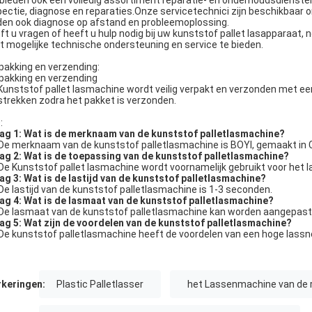
bieden ook een volledig assortiment reparatie- en onderhoudsdiensten
pectie, diagnose en reparaties.Onze servicetechnici zijn beschikbaar o
den ook diagnose op afstand en probleemoplossing.
ft u vragen of heeft u hulp nodig bij uw kunststof pallet lasapparaat,
t mogelijke technische ondersteuning en service te bieden.
pakking en verzending:
pakking en verzending
Kunststof pallet lasmachine wordt veilig verpakt en verzonden met ee
strekken zodra het pakket is verzonden.
:
ag 1: Wat is de merknaam van de kunststof palletlasmachine?
De merknaam van de kunststof palletlasmachine is BOYI, gemaakt in 
ag 2: Wat is de toepassing van de kunststof palletlasmachine?
De Kunststof pallet lasmachine wordt voornamelijk gebruikt voor het l
ag 3: Wat is de lastijd van de kunststof palletlasmachine?
De lastijd van de kunststof palletlasmachine is 1-3 seconden.
ag 4: Wat is de lasmaat van de kunststof palletlasmachine?
De lasmaat van de kunststof palletlasmachine kan worden aangepast 
ag 5: Wat zijn de voordelen van de kunststof palletlasmachine?
De kunststof palletlasmachine heeft de voordelen van een hoge lassne
keringen:
Plastic Palletlasser
het Lassenmachine van de r