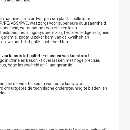
let Fusing Machine
sermachine die is ontworpen om plastic pallets te
 PP/PE/ABS/PVC, wat zorgt voor superieure duurzaamheid
ssnelheid, waardoor het een efficiënte en
igheidsbeschermingssysteem zorgt voor volledige veiligheid
 garantie, zodat u zeker bent van de kwaliteit en
 al uw kunststof pallet lasbehoeften.
 van kunststof pallets
En
Lassen van kunststof
gd in China en beschikt over lassen met hoge precisie,
 hoge lassnelheid en 1 jaar garantie.
ing en service te bieden voor onze kunststof
d om uitgebreide technische ondersteuning te bieden, en
den.