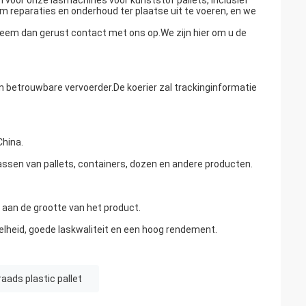
 voor onze lasmachines voor kunststof pallets, inclusief
m reparaties en onderhoud ter plaatse uit te voeren, en we
 neem dan gerust contact met ons op.We zijn hier om u de
n betrouwbare vervoerder.De koerier zal trackinginformatie
China.
assen van pallets, containers, dozen en andere producten.
aan de grootte van het product.
lheid, goede laskwaliteit en een hoog rendement.
aads plastic pallet