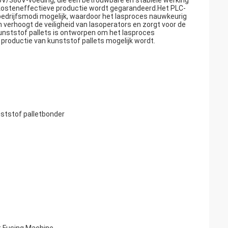
0V/380V-voeding, die een betrouwbare en stabiele werking
 kosteneffectieve productie wordt gegarandeerd.Het PLC-
rijfsmodi mogelijk, waardoor het lasproces nauwkeurig
erhoogt de veiligheid van lasoperators en zorgt voor de
unststof pallets is ontworpen om het lasproces
productie van kunststof pallets mogelijk wordt.
nststof palletbonder