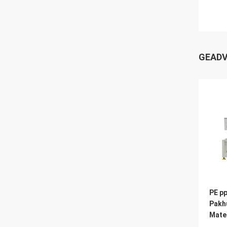
GEADV
PE pp
Pakhu
Mater
Warm