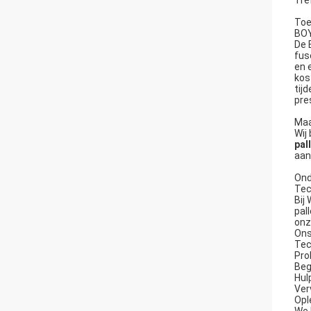
Tre
Toe
BOY
De 
fus
en 
kos
tij
pre
Maa
Wij
pal
aan
Ond
Tec
Bij
pal
onz
Ons
Tec
Pro
Beg
Hul
Ver
Opl