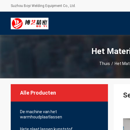
Suzhou Boyi Welding Equipment Co., Ltd.
Het Mater
Thuis
/
Het Mat
Alle Producten
Se
De machine van het
warmhoudplaatlassen
Hete plaat lassen kunststof