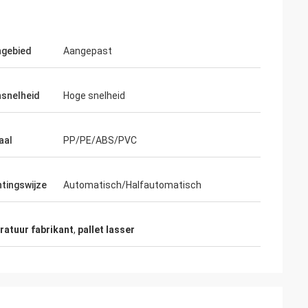
ngebied
Aangepast
snelheid
Hoge snelheid
aal
PP/PE/ABS/PVC
Argentinië
htingswijze
Automatisch/Halfautomatisch
t uw hete plaat
we de productie
dan een jaar
ratuur fabrikant
,
pallet lasser
 uw ​​apparatuur
fect perfect. We
g een stuk van uw
neer het bedrijf
ft ingeschat. Ik