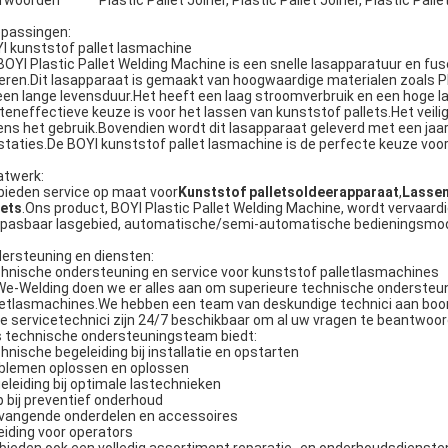
fwoorden
Plastic Pallet Joiner, Plastic Pallet Joiner, Plastic Pal
passingen:
I kunststof pallet lasmachine
BOYI Plastic Pallet Welding Machine is een snelle lasapparatuur en fu
eren.Dit lasapparaat is gemaakt van hoogwaardige materialen zoals
een lange levensduur.Het heeft een laag stroomverbruik en een hoge la
teneffectieve keuze is voor het lassen van kunststof pallets.Het veil
dens het gebruik.Bovendien wordt dit lasapparaat geleverd met een jaar
staties.De BOYI kunststof pallet lasmachine is de perfecte keuze voor
twerk:
 bieden service op maat voor
Kunststof palletsoldeerapparaat
,
Lassen
lets
.Ons product, BOYI Plastic Pallet Welding Machine, wordt vervaardi
pasbaar lasgebied, automatische/semi-automatische bedieningsmodus,
ersteuning en diensten:
hnische ondersteuning en service voor kunststof palletlasmachines
 We-Welding doen we er alles aan om superieure technische ondersteun
letlasmachines.We hebben een team van deskundige technici aan boor
e servicetechnici zijn 24/7 beschikbaar om al uw vragen te beantwoor
 technische ondersteuningsteam biedt:
hnische begeleiding bij installatie en opstarten
blemen oplossen en oplossen
eleiding bij optimale lastechnieken
p bij preventief onderhoud
vangende onderdelen en accessoires
eiding voor operators