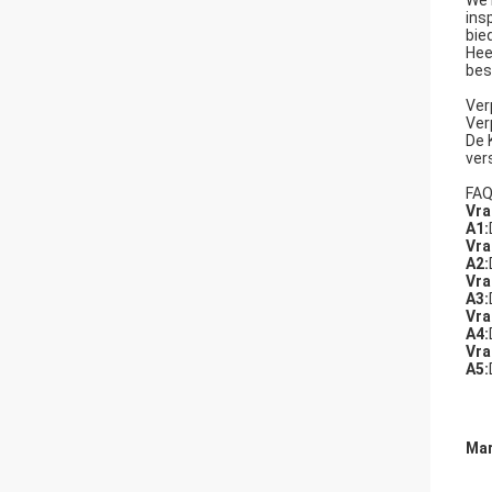
We 
ins
bie
Hee
bes
Ver
Ver
De 
ver
FAQ
Vra
A1:
Vra
A2:
Vra
A3:
Vra
A4:
Vra
A5:
Mar