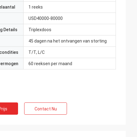
elaantal
1 reeks
USD40000-80000
g Details
Triplexdoos
45 dagen na het ontvangen van storting
condities
T/T, L/C
 vermogen
60 reeksen per maand
rijs
Contact Nu