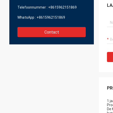
LA
Telefoonnummer :
+8615962151869
WhatsApp :
+8615962151869
Contact
PR
1 j
Pro
De 